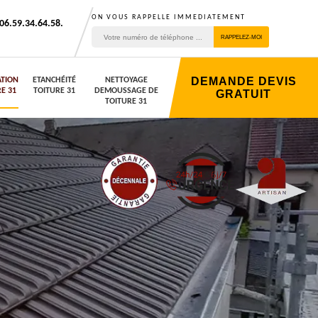
ON VOUS RAPPELLE IMMEDIATEMENT
06.59.34.64.58.
DEMANDE DEVIS
TION
ETANCHÉITÉ
NETTOYAGE
E 31
TOITURE 31
DEMOUSSAGE DE
GRATUIT
TOITURE 31