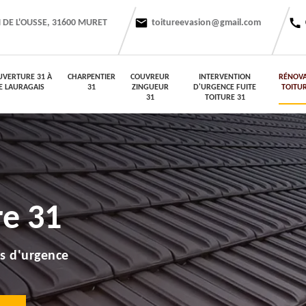
 DE L'OUSSE, 31600 MURET
toitureevasion@gmail.com
UVERTURE 31 À
CHARPENTIER
COUVREUR
INTERVENTION
RÉNOVA
E LAURAGAIS
31
ZINGUEUR
D'URGENCE FUITE
TOITUR
31
TOITURE 31
re 31
s d'urgence