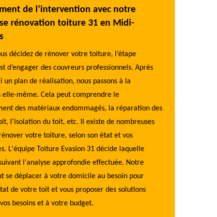
ment de l’intervention avec notre
Notre offre 
se rénovation toiture 31 en Midi-
Haute-Garo
s
Rénover la toitu
us décidez de rénover votre toiture, l’étape
pourquoi Toiture
st d’engager des couvreurs professionnels. Après
qualité à un pri
li un plan de réalisation, nous passons à la
détaillé et pers
n elle-même. Cela peut comprendre le
essaierons de tra
ent des matériaux endommagés, la réparation des
puissiez avoir v
oit, l'isolation du toit, etc. Il existe de nombreuses
confiant votre p
rénover votre toiture, selon son état et vos
31600, vous pouv
s. L'équipe Toiture Evasion 31 décide laquelle
nous contacter 
suivant l'analyse approfondie effectuée. Notre
gratuit
t se déplacer à votre domicile au besoin pour
tat de votre toit et vous proposer des solutions
 vos besoins et à votre budget.