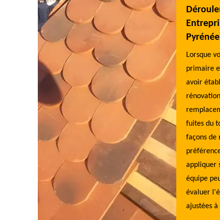
re offre de devis rénovation toiture 31 sur
Déroule
te-Garonne
Entrepri
Pyrénée
ver la toiture est sûrement un gros investissement, c’est
quoi Toiture Evasion 31 s'assure de fournir un service de
Lorsque vo
ité à un prix compétitif. Nous vous fournirons un devis
primaire e
illé et personnalisé avant d'entreprendre les travaux, et
avoir étab
erons de travailler dans les délais fixés afin que vous
rénovatio
siez avoir votre toiture en bonne santé à temps. En
remplacem
iant votre projet à nos couvreurs spécialisés à Muret
fuites du t
0, vous pouvez être sereins. N'hésitez plus, vous pouvez
façons de 
 contacter dès maintenant pour demander votre devis
préférence
uit
appliquer 
équipe peu
évaluer l'é
ajustées à