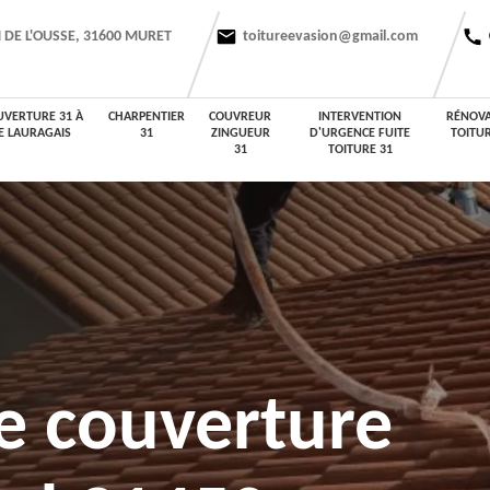
 DE L'OUSSE, 31600 MURET
toitureevasion@gmail.com
UVERTURE 31 À
CHARPENTIER
COUVREUR
INTERVENTION
RÉNOVA
E LAURAGAIS
31
ZINGUEUR
D'URGENCE FUITE
TOITUR
31
TOITURE 31
e couverture