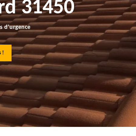
rd 31450
s d'urgence
 !