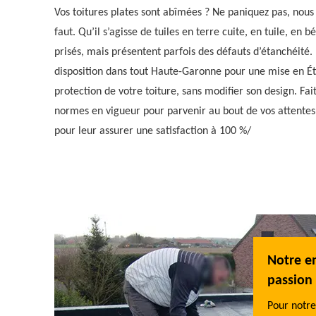
Vos toitures plates sont abîmées ? Ne paniquez pas, nou
faut. Qu’il s’agisse de tuiles en terre cuite, en tuile, en b
prisés, mais présentent parfois des défauts d’étanchéité
disposition dans tout Haute-Garonne pour une mise en Éta
protection de votre toiture, sans modifier son design. Fai
normes en vigueur pour parvenir au bout de vos attentes
pour leur assurer une satisfaction à 100 %/
ir un Devis étanchéité toiture 31 de Toiture
Notre en
sion 31 pour une transparence totale
passion 
ours, avant les travaux, nous vous notifions un devis
Pour notre