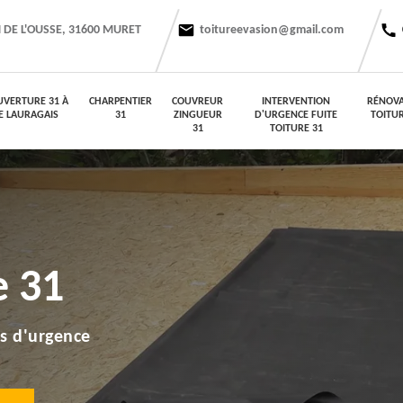
 DE L'OUSSE, 31600 MURET
toitureevasion@gmail.com
UVERTURE 31 À
CHARPENTIER
COUVREUR
INTERVENTION
RÉNOVA
E LAURAGAIS
31
ZINGUEUR
D'URGENCE FUITE
TOITUR
31
TOITURE 31
e 31
s d'urgence