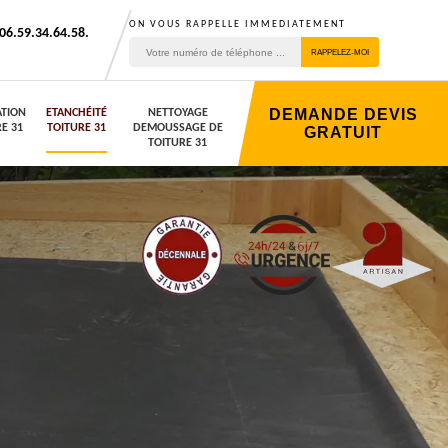
ON VOUS RAPPELLE IMMEDIATEMENT
06.59.34.64.58.
DEMANDE DEVIS
TION
ETANCHÉITÉ
NETTOYAGE
E 31
TOITURE 31
DEMOUSSAGE DE
GRATUIT
TOITURE 31