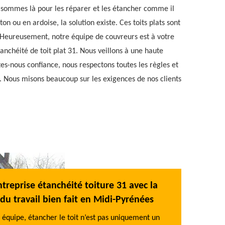
s sommes là pour les réparer et les étancher comme il
éton ou en ardoise, la solution existe. Ces toits plats sont
. Heureusement, notre équipe de couvreurs est à votre
nchéité de toit plat 31. Nous veillons à une haute
tes-nous confiance, nous respectons toutes les règles et
. Nous misons beaucoup sur les exigences de nos clients
treprise étanchéité toiture 31 avec la
Avoir un Dev
du travail bien fait en Midi-Pyrénées
Evasion 31 p
 équipe, étancher le toit n’est pas uniquement un
Toujours, avant 