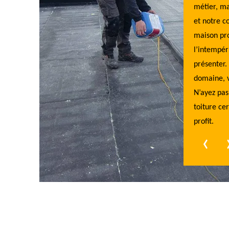
onnalisé, clair et sans engagement pour le projet. De cette
métier, ma
n, vous savez précisément combien vous allez débourser,
et notre c
 risque de frais supplémentaires au paiement. Certes, la
maison pro
ité a un prix, mais avec Toiture Evasion 31, un excellent
l’intempér
ort qualité-prix est pourvu partout en Midi-Pyrénées. Bref,
présenter.
 si nous ne pouvons pas vous gratifier, nous vous
domaine, v
urons un tout petit Tarif étanchéité toiture 31 pour votre
N’ayez pas
rité et votre confort à la maison, grâce à une toiture
toiture cer
che.
profit.
‹