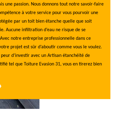
is une passion. Nous donnons tout notre savoir-faire
personnalisé, cl
ompétence à votre service pour vous pourvoir une
façon, vous sav
tégée par un toit bien étanche quelle que soit
sans risque de f
ie. Aucune infiltration d’eau ne risque de se
qualité a un pri
 Avec notre entreprise professionnelle dans ce
rapport qualité-
otre projet est sûr d’aboutir comme vous le voulez.
même si nous ne 
 peur d’investir avec un Artisan étanchéité de
facturons un tou
tifié tel que Toiture Evasion 31, vous en tirerez bien
sécurité et votr
étanche.
›